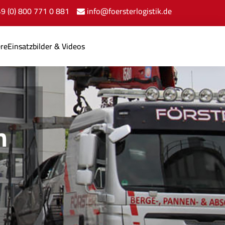
+49 (0) 800 771 0 881
info@foersterlogistik.de
ere
Einsatzbilder & Videos
n