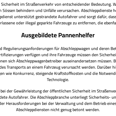
he Sicherheit im Straßenverkehr von entscheidender Bedeutung. 
 in Sössen behindern und Unfälle verursachen. Abschleppdienste h
dienst unterstützt gestrandete Autofahrer und sorgt dafür, dass s
rlassene oder illegal geparkte Fahrzeuge zu entfernen, die ebenf
Ausgebildete Pannenhelfer
und Regulierungsanforderungen für Abschleppwagen und deren Bet
rtifizierungen verfügen und ihre Fahrzeuge müssen den Sicherheit
enen sich Abschleppwagenbetreiber auseinandersetzen müssen. B
es Transports an einem Fahrzeug verursacht werden. Darüber hin
 wie Konkurrenz, steigende Kraftstoffkosten und die Notwendig
Technologie.
 bei der Gewährleistung der öffentlichen Sicherheit im Straßenv
andete Autofahrer. Die Abschleppbranche unterliegt Sicherheits- 
 der Herausforderungen bei der Verwaltung und dem Betrieb ei
Abschleppdiensten nicht genug betont werden.