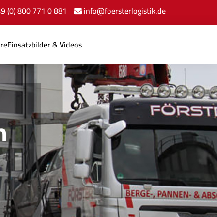
+49 (0) 800 771 0 881
info@foersterlogistik.de
ere
Einsatzbilder & Videos
n