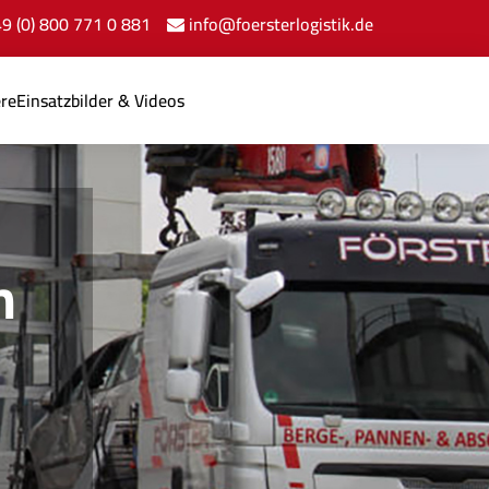
+49 (0) 800 771 0 881
info@foersterlogistik.de
ere
Einsatzbilder & Videos
n