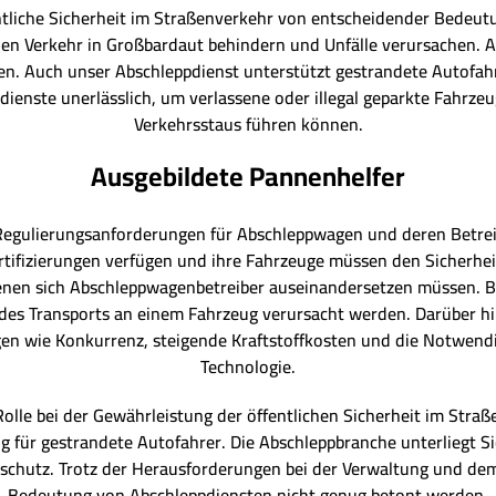
entliche Sicherheit im Straßenverkehr von entscheidender Bedeu
 den Verkehr in Großbardaut behindern und Unfälle verursachen. 
n. Auch unser Abschleppdienst unterstützt gestrandete Autofahrer
dienste unerlässlich, um verlassene oder illegal geparkte Fahrzeu
Verkehrsstaus führen können.
Ausgebildete Pannenhelfer
 Regulierungsanforderungen für Abschleppwagen und deren Betre
rtifizierungen verfügen und ihre Fahrzeuge müssen den Sicherheit
enen sich Abschleppwagenbetreiber auseinandersetzen müssen. B
es Transports an einem Fahrzeug verursacht werden. Darüber hin
 wie Konkurrenz, steigende Kraftstoffkosten und die Notwendig
Technologie.
olle bei der Gewährleistung der öffentlichen Sicherheit im Str
ng für gestrandete Autofahrer. Die Abschleppbranche unterliegt
rschutz. Trotz der Herausforderungen bei der Verwaltung und de
Bedeutung von Abschleppdiensten nicht genug betont werden.